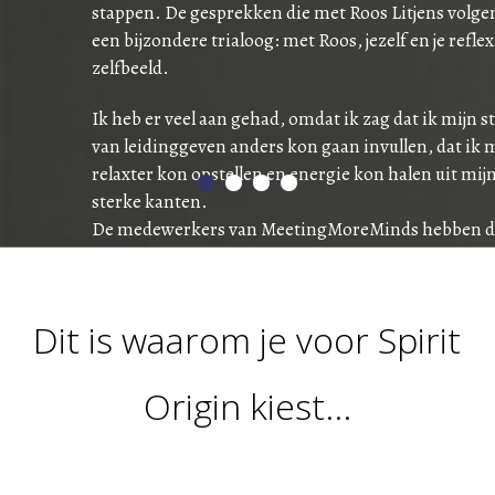
stappen. De gesprekken die met Roos Litjens volgen
een bijzondere trialoog: met Roos, jezelf en je refle
zelfbeeld.
Ik heb er veel aan gehad, omdat ik zag dat ik mijn sti
van leidinggeven anders kon gaan invullen, dat ik 
relaxter kon opstellen en energie kon halen uit mij
sterke kanten.
De medewerkers van MeetingMoreMinds hebben d
positieve effecten direct gemerkt en konden zelf n
meer groeien in hun ontwikkeling.
Dit is waarom je voor Spirit
Als je openstaat voor een kritische blik naar wat jou 
jou maakt, dan is de ‘down to earth’ manier waarop
Litjens werkt een aanrader. Je wordt geen ander m
Origin kiest...
maar je kent jezelf beter en dus blijft de
handelingsverantwoordelijkheid bij jou zelf.