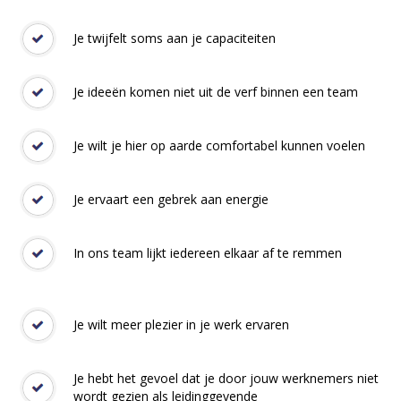
Prof. dr. Annemieke
J.M.
Roobeek
Hoogleraar Strategie en Transformatiemanagemen
Je twijfelt soms aan je capaciteiten
Business Universiteit Nyenrode
Directeur van MeetingMoreMinds, vernieuwers in
Je ideeën komen niet uit de verf binnen een team
intercompany networking
Commissaris en bestuurder van diverse (inter)nati
bedrijven en organisaties
Je wilt je hier op aarde comfortabel kunnen voelen
Je ervaart een gebrek aan energie
Prof. dr. Annemieke J.M. Roobeek -
Hoogleraar Strategie en
In ons team lijkt iedereen elkaar af te remmen
Transformatiemanagement, Business Universiteit Nyenrode
Je wilt meer plezier in je werk ervaren
Je hebt het gevoel dat je door jouw werknemers niet
wordt gezien als leidinggevende